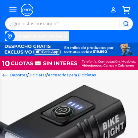
Entregar en Las Condes
Deportes
/
Bicicletas
/
Accesorios para Bicicletas