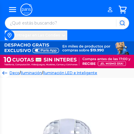
Entregar en Las Condes
Deco
/
Iluminación
/
Iluminación LED e Inteligente