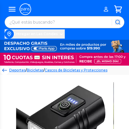
Entregar en Las Condes
Deportes
/
Bicicletas
/
Cascos de Bicicletas y Protecciones