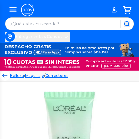
Entregar en Las Condes
Belleza
/
Maquillaje
/
Correctores