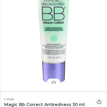
1
/
3
L'Oréal
Magic Bb Correct Antiredness 30 ml