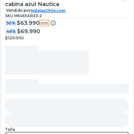
cabina azul Nautica
Vendido por
MaletasChile.com
SKU
MK46XA5I33-2
$63.990
50%
$69.990
46%
$129.990
Talla