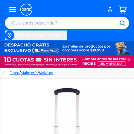
Entregar en Las Condes
Deco
/
Maletería
/
Maletas