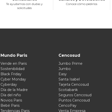
Te ayudamos con dudas y
Conoce cómo pedirlos
solicitudes
Mundo Paris
Cencosud
Vende en Paris
Jumbo Prime
Sostenibilidad
Jumbo
Black Friday
Easy
Cyber Monday
Santa Isabel
Cyberday
Tarjeta Cencosud
Día de la Madre
Scotiabank
Día del niño
Seguros Cencosud
Novios Paris
Puntos Cencosud
Bebé Paris
CencoPay
Tendencias Paris
Venta Empresa