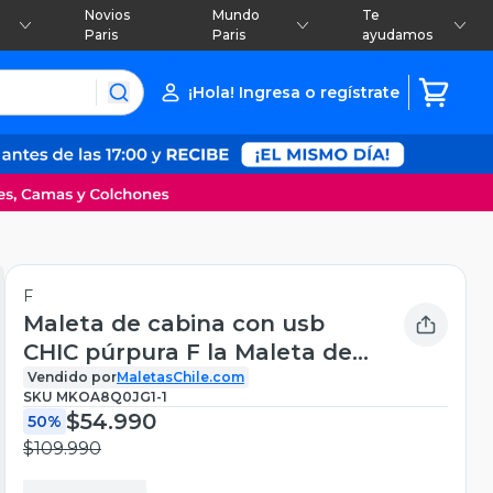
Novios
Mundo
Te
Paris
Paris
ayudamos
¡Hola! Ingresa o regístrate
F
Maleta de cabina con usb
CHIC púrpura F la Maleta de
Chile
Vendido por
MaletasChile.com
SKU
MKOA8Q0JG1-1
$54.990
50%
$109.990