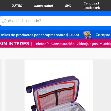
Cencosud
Scotiabank