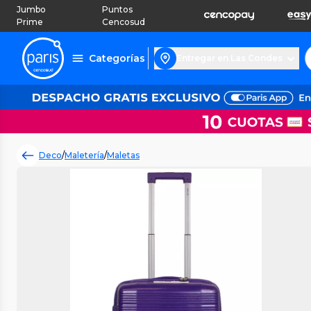
Jumbo
Puntos
Prime
Cencosud
Categorías
Entregar en Las Condes
Deco
/
Maletería
/
Maletas