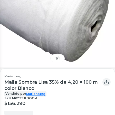
1
/
1
Marienberg
Malla Sombra Lisa 35% de 4,20 × 100 m
color Blanco
Vendido por
Marienberg
SKU
MKYT9JL3OO-1
$156.290