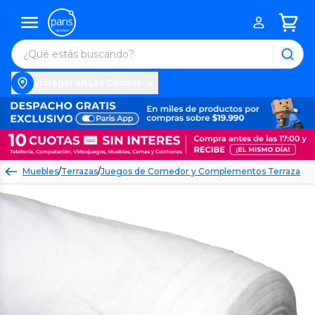
Entregar en Las Condes
Muebles
/
Terrazas
/
Juegos de Comedor y Complementos Terraza