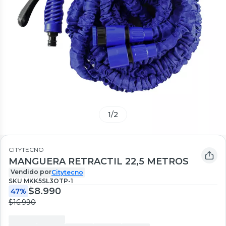
1
/
2
CITYTECNO
MANGUERA RETRACTIL 22,5 METROS
Vendido por
Citytecno
SKU
MKK5SL3OTP-1
$8.990
47%
$16.990