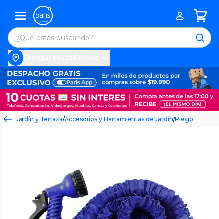
Entregar en Las Condes
Jardín y Terraza
/
Accesorios y Herramientas de Jardín
/
Riego