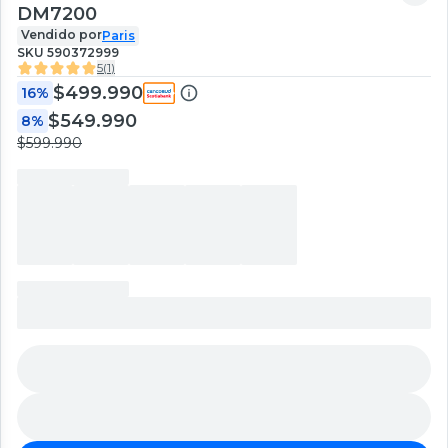
DM7200
Vendido por
Paris
SKU
590372999
5
(
1
)
$499.990
16%
$549.990
8%
$599.990