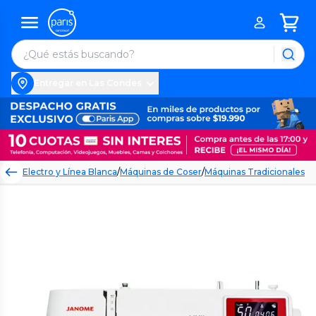
Entregar en Las Condes
Electro y Línea Blanca
/
Máquinas de Coser
/
Máquinas Tradicionales