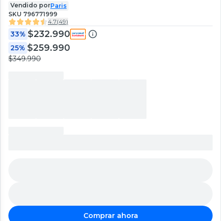
Vendido por
Paris
SKU
796771999
4.7
(
49
)
$232.990
33%
$259.990
25%
$349.990
Comprar ahora