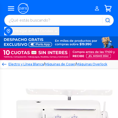
Entregar en Las Condes
Electro y Línea Blanca
/
Máquinas de Coser
/
Máquinas Overlock