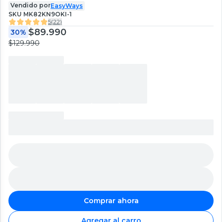
Vendido por
EasyWays
SKU
MK82KN9OKI-1
5
(
22
)
$89.990
30%
$129.990
Comprar ahora
Agregar al carro