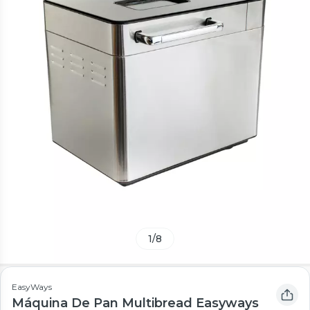
1
/
8
EasyWays
Máquina De Pan Multibread Easyways