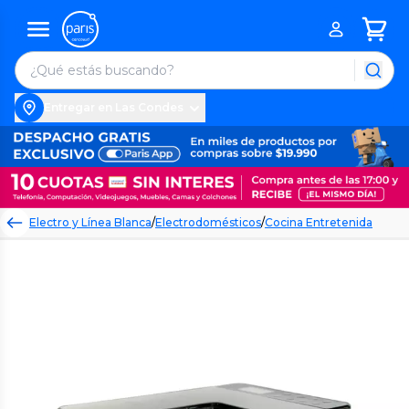
Entregar en Las Condes
Electro y Línea Blanca
/
Electrodomésticos
/
Cocina Entretenida