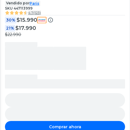
Vendido por
Paris
SKU
447113999
4.7
(
123
)
$15.990
30%
$17.990
21%
$22.990
Comprar ahora