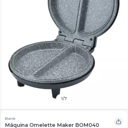
1
/
7
Blanik
Máquina Omelette Maker BOM040