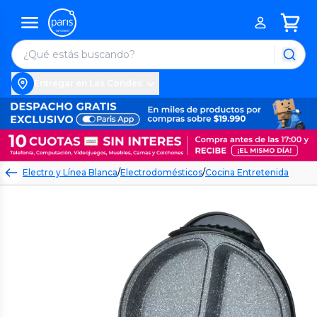
Entregar en Las Condes
Electro y Línea Blanca
/
Electrodomésticos
/
Cocina Entretenida