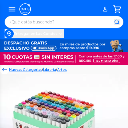
Entregar en Las Condes
Nuevas Categorías
/
Librería
/
Artes