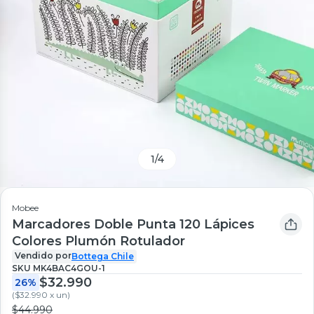
1
/
4
Mobee
Marcadores Doble Punta 120 Lápices
Colores Plumón Rotulador
Vendido por
Bottega Chile
SKU
MK4BAC4GOU-1
$32.990
26%
(
$32.990 x un
)
$44.990