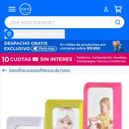
Entregar en Las Condes
Deco
/
Decoración
/
Marcos de Fotos