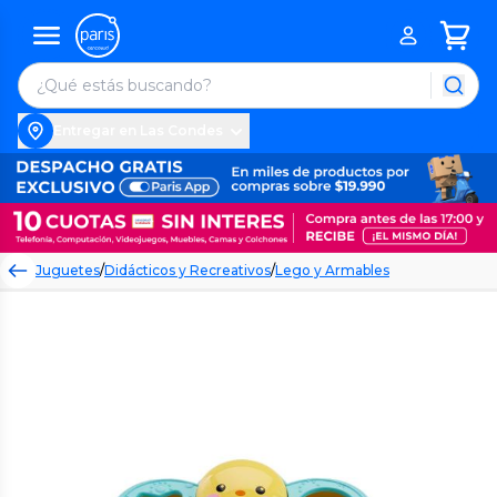
Entregar en Las Condes
Juguetes
/
Didácticos y Recreativos
/
Lego y Armables