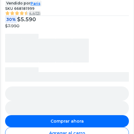
Vendido por
Paris
SKU
668181999
4.4
(
13
)
$5.590
30%
$7.990
Comprar ahora
Agregar al carro