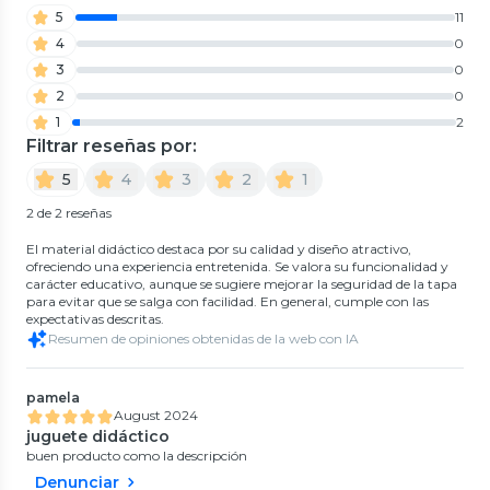
5
11
4
0
3
0
2
0
1
2
Filtrar reseñas por:
5
4
3
2
1
2 de 2 reseñas
El material didáctico destaca por su calidad y diseño atractivo,
ofreciendo una experiencia entretenida. Se valora su funcionalidad y
carácter educativo, aunque se sugiere mejorar la seguridad de la tapa
para evitar que se salga con facilidad. En general, cumple con las
expectativas descritas.
Resumen de opiniones obtenidas de la web con IA
pamela
August 2024
juguete didáctico
buen producto como la descripción
Denunciar