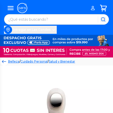
Entregar en Las Condes
Belleza
/
Cuidado Personal
/
Salud y Bienestar