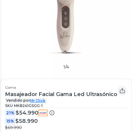
1
/
4
Gama
Masajeador Facial Gama Led Ultrasónico
Vendido por
Mr Click
SKU
MKB241GSGG-1
$54.990
21%
$58.990
15%
$69.990