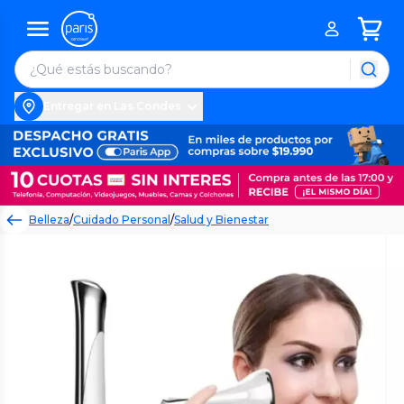
Entregar en Las Condes
Belleza
/
Cuidado Personal
/
Salud y Bienestar