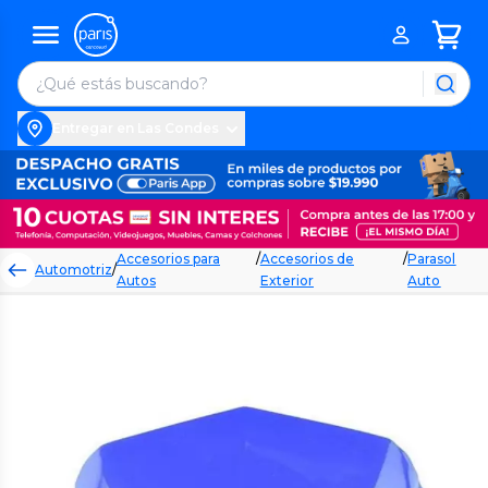
Entregar en Las Condes
Accesorios para
/
Accesorios de
/
Parasol
Automotriz
/
Autos
Exterior
Auto