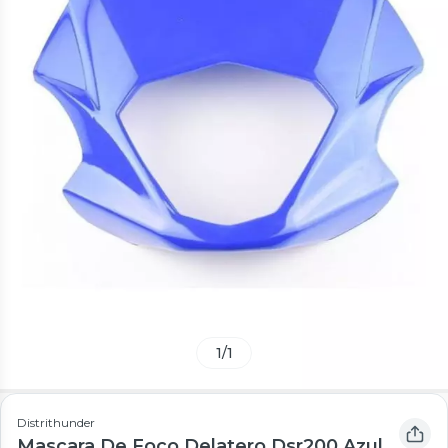
1
/
1
Distrithunder
Mascara De Foco Delatero Dsr200 Azul