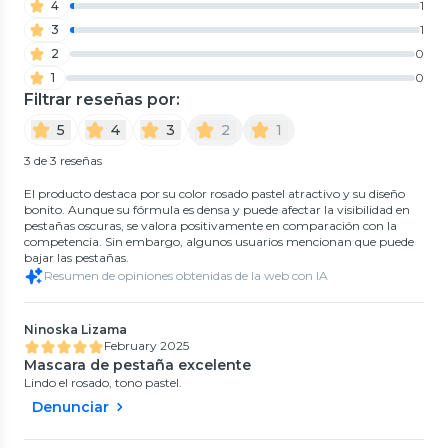
4
1
3
1
2
0
1
0
Filtrar reseñas por:
5
4
3
2
1
3 de 3 reseñas
El producto destaca por su color rosado pastel atractivo y su diseño
bonito. Aunque su fórmula es densa y puede afectar la visibilidad en
pestañas oscuras, se valora positivamente en comparación con la
competencia. Sin embargo, algunos usuarios mencionan que puede
bajar las pestañas.
Resumen de opiniones obtenidas de la web con IA
Ninoska Lizama
February 2025
Mascara de pestaña excelente
Lindo el rosado, tono pastel.
Denunciar