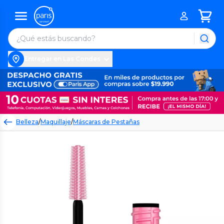
Entregar en Las Condes
Belleza
/
Maquillaje
/
Máscaras de Pestañas