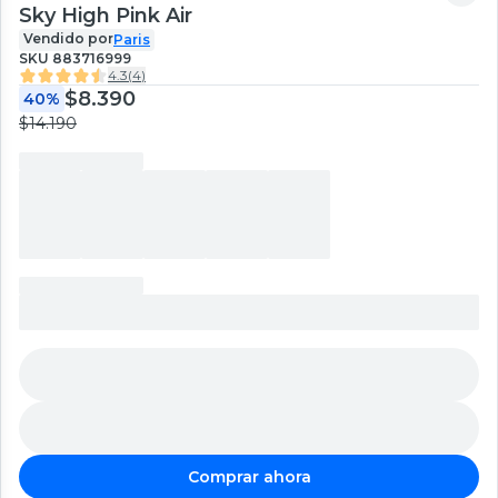
Sky High Pink Air
Vendido por
Paris
SKU
883716999
4.3
(
4
)
$8.390
40%
$14.190
Comprar ahora