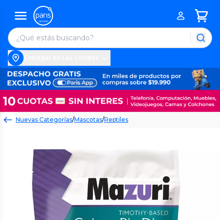
Entregar en Las Condes
Nuevas Categorías
/
Mascotas
/
Reptiles