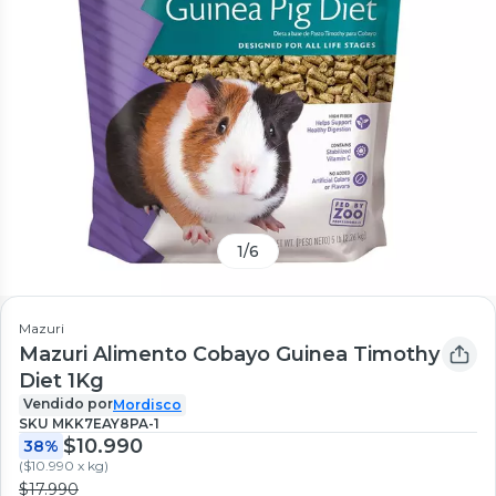
1
/
6
Mazuri
Mazuri Alimento Cobayo Guinea Timothy
Diet 1Kg
Vendido por
Mordisco
SKU
MKK7EAY8PA-1
$10.990
38%
(
$10.990 x kg
)
$17.990