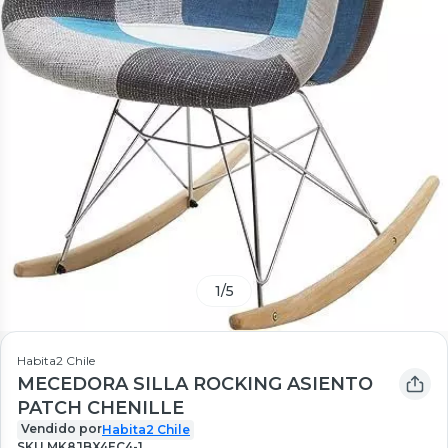
1
/
5
Habita2 Chile
MECEDORA SILLA ROCKING ASIENTO
PATCH CHENILLE
Vendido por
Habita2 Chile
SKU
MK8JBX4EC4-1