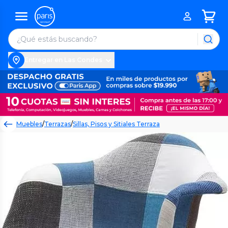
Entregar en Las Condes
Muebles
/
Terrazas
/
Sillas, Pisos y Sitiales Terraza