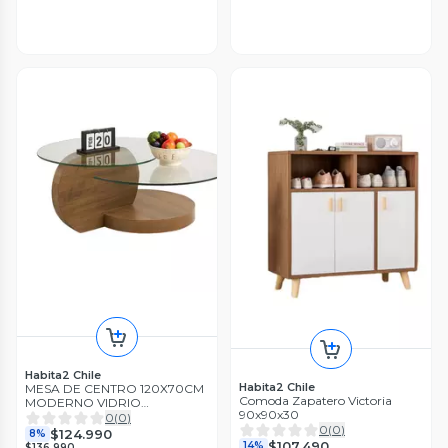
Habita2 Chile
Habita2 Chile
MESA DE CENTRO 120X70CM
Comoda Zapatero Victoria
MODERNO VIDRIO
90x90x30
REDONDO 3 NIVELES GLASSY
0
(
0
)
0
(
0
)
$124.990
8%
$107.490
14%
$136.990