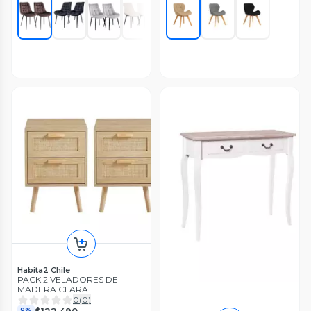
Habita2 Chile
PACK 2 VELADORES DE
MADERA CLARA
0
(
0
)
$122.490
9%