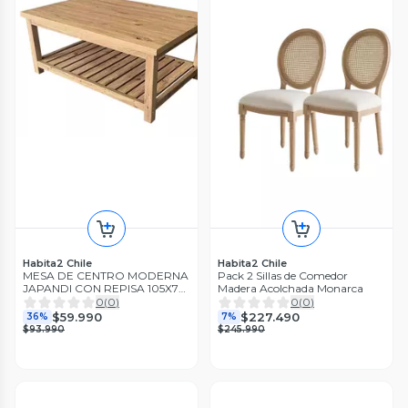
Habita2 Chile
Habita2 Chile
MESA DE CENTRO MODERNA
Pack 2 Sillas de Comedor
JAPANDI CON REPISA 105X70
Madera Acolchada Monarca
CM
0
(
0
)
0
(
0
)
$59.990
$227.490
36%
7%
$93.990
$245.990