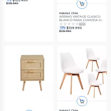
$135.990
Habita2 Chile
ARRIMO VINTAGE CLASICO
BLANCO PARA COMODA O
LIVING - 78X87X34
0
(
0
)
$109.990
12%
$125.990
Habita2 Chile