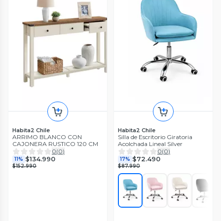
Habita2 Chile
Habita2 Chile
ARRIMO BLANCO CON
Silla de Escritorio Giratoria
CAJONERA RUSTICO 120 CM
Acolchada Lineal Silver
0
(
0
)
0
(
0
)
$134.990
$72.490
11%
17%
$152.990
$87.990