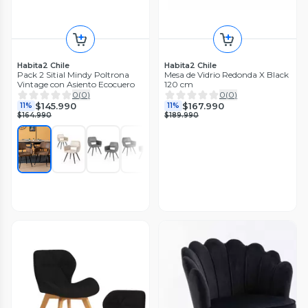
Habita2 Chile
Habita2 Chile
Pack 2 Sitial Mindy Poltrona
Mesa de Vidrio Redonda X Black
Vintage con Asiento Ecocuero
120 cm
0
(
0
)
0
(
0
)
$145.990
$167.990
11%
11%
$164.990
$189.990