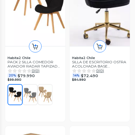
Habita2 Chile
Habita2 Chile
PACK 2 SILLA COMEDOR
SILLA DE ESCRITORIO OSTRA
AVIADOR RADAR TAPIZADO
ACOLCHADA BASE
EN LINO PATAS MADERA
GIRATORIA DORADA
0
(
0
)
0
(
0
)
$79.990
$72.490
20%
14%
$99.990
$84.990