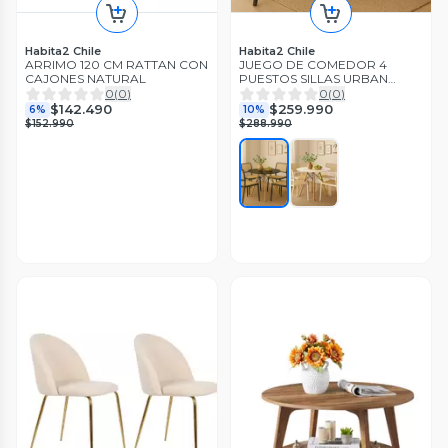
Habita2 Chile
Habita2 Chile
ARRIMO 120 CM RATTAN CON
JUEGO DE COMEDOR 4
CAJONES NATURAL
PUESTOS SILLAS URBAN
POLIPROPILENO + MESA
0
(
0
)
0
(
0
)
EAMES 100CM BASE METAL Y
$142.490
$259.990
6%
10%
MADERA
$152.990
$288.990