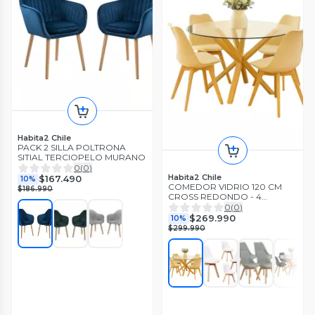
Habita2 Chile
PACK 2 SILLA POLTRONA
SITIAL TERCIOPELO MURANO
0
(
0
)
Habita2 Chile
$167.490
10%
COMEDOR VIDRIO 120 CM
$186.990
CROSS REDONDO - 4
PUESTOS
0
(
0
)
$269.990
10%
$299.990