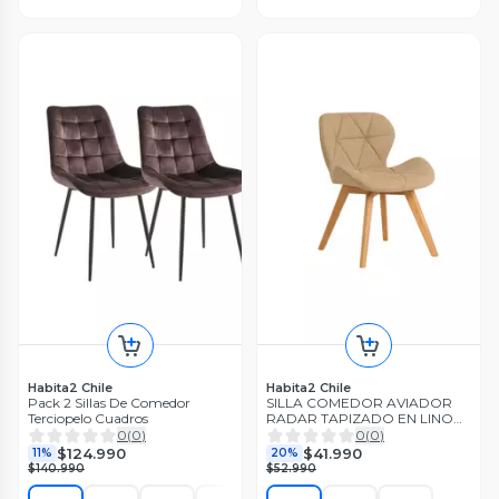
Habita2 Chile
Habita2 Chile
Pack 2 Sillas De Comedor
SILLA COMEDOR AVIADOR
Terciopelo Cuadros
RADAR TAPIZADO EN LINO
PATAS MADERA
0
(
0
)
0
(
0
)
$124.990
$41.990
11%
20%
$140.990
$52.990