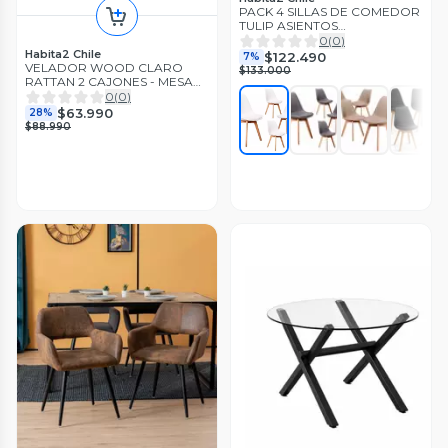
PACK 4 SILLAS DE COMEDOR
TULIP ASIENTOS
ACOLCHADOS
0
(
0
)
Habita2 Chile
$122.490
7%
VELADOR WOOD CLARO
$133.000
RATTAN 2 CAJONES - MESA
DE NOCHE
0
(
0
)
$63.990
28%
$88.990