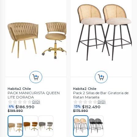
Habita2 Chile
Habita2 Chile
PACK MANICURISTA QUEEN
Pack 2 Sillas de Bar Giratoria de
LITE DORADA
Ratan Marsella
0
(
0
)
0
(
0
)
$186.990
$152.490
6%
13%
$199.990
$175.990