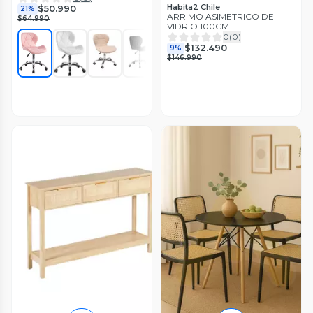
Habita2 Chile
$50.990
21%
ARRIMO ASIMETRICO DE
$64.990
VIDRIO 100CM
0
(
0
)
$132.490
9%
$146.990