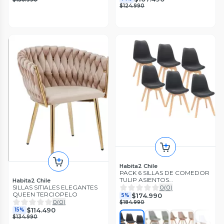
$124.990
Habita2 Chile
PACK 6 SILLAS DE COMEDOR
TULIP ASIENTOS
Habita2 Chile
ACOLCHADOS
SILLAS SITIALES ELEGANTES
0
(
0
)
QUEEN TERCIOPELO
$174.990
5%
0
(
0
)
$184.990
$114.490
15%
$134.990