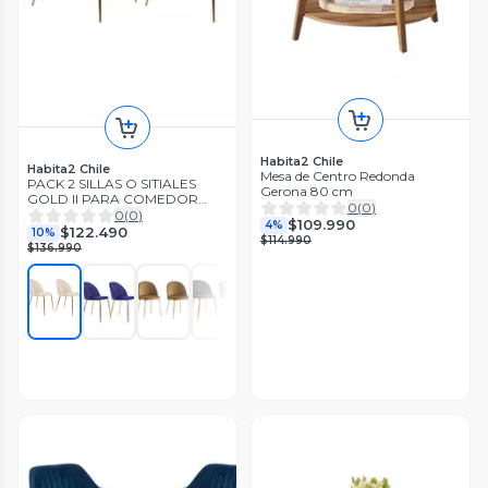
Habita2 Chile
Habita2 Chile
Mesa de Centro Redonda
PACK 2 SILLAS O SITIALES
Gerona 80 cm
GOLD II PARA COMEDOR
0
(
0
)
ACOLCHADA CON PATAS
0
(
0
)
$109.990
4%
DORADAS Y UN ELEGANTE
$122.490
10%
$114.990
DISEÑO
$136.990