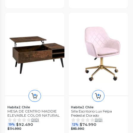
Habita2 Chile
Habita2 Chile
MESA DE CENTRO MADDIE
Silla Escritorio Lux Felpa
ELEVABLE COLOR NATURAL
Pedestal Dorado
0
(
0
)
0
(
0
)
$92.490
$74.990
19%
12%
$114.990
$85.990