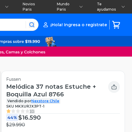
Novios
Mundo
Te
Paris
Paris
ayudamos
¡Hola! Ingresa o regístrate
Fussen
Melódica 37 notas Estuche +
Boquilla Azul 8766
Vendido por
Nexstore Chile
SKU
MKXURJX3PT-1
1
(
1
)
$16.590
44%
$29.990