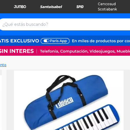
Cencosud
Scotiabank
ento