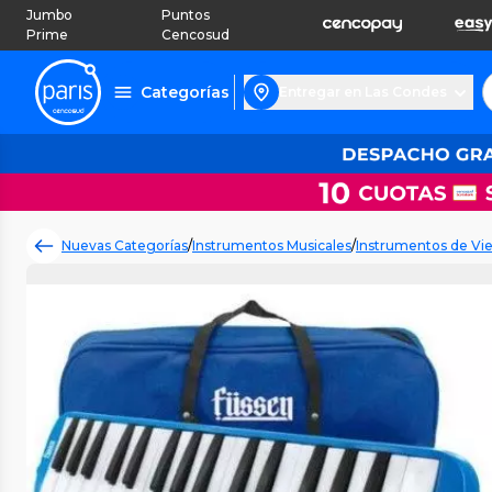
Jumbo
Puntos
Prime
Cencosud
Categorías
Entregar en Las Condes
Nuevas Categorías
/
Instrumentos Musicales
/
Instrumentos de Vi