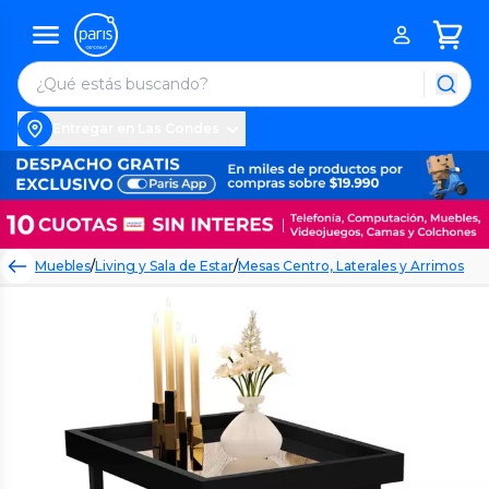
Entregar en Las Condes
Muebles
/
Living y Sala de Estar
/
Mesas Centro, Laterales y Arrimos