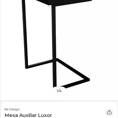
1
/
4
Be Design
Mesa Auxiliar Luxor