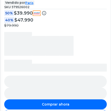
Vendido por
Paris
SKU
579526002
$39.990
50%
$47.990
40%
$79.990
Comprar ahora