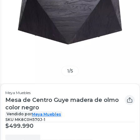
1
/
5
Meya Muebles
Mesa de Centro Guye madera de olmo
color negro
Vendido por
Meya Muebles
SKU
MK8C0H570J-1
$499.990