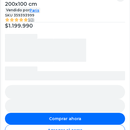
200x100 cm
Vendido por
Paris
SKU
359393999
5
(
3
)
$1.199.990
Comprar ahora