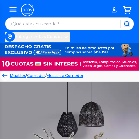
Entregar en Las Condes
Muebles
/
Comedor
/
Mesas de Comedor