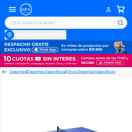
Entregar en Las Condes
Deportes
/
Deportes Específicos
/
Otros Deportes Específicos