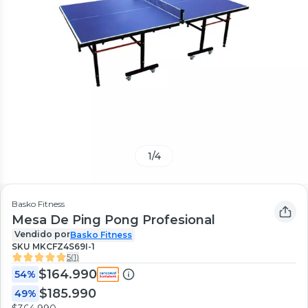
1
/
4
Basko Fitness
Mesa De Ping Pong Profesional
Vendido por
Basko Fitness
SKU
MKCFZ4S69I-1
5
(
1
)
$164.990
54%
$185.990
49%