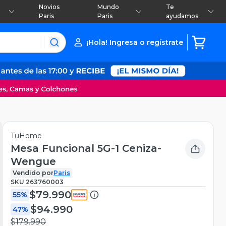
Novios
Mundo
Te
Paris
Paris
ayudamos
¡Hola! Ingresa o regístrate
TuHome
Mesa Funcional 5G-1 Ceniza-
Wengue
Vendido por
Paris
SKU
263760003
$79.990
55%
$94.990
47%
$179.990