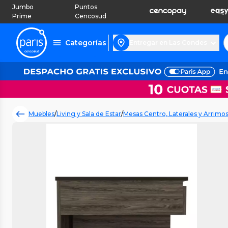
Jumbo
Puntos
Prime
Cencosud
Categorías
Entregar en Las Condes
Muebles
/
Living y Sala de Estar
/
Mesas Centro, Laterales y Arrimo