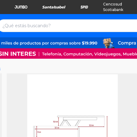
Cencosud
Scotiabank
s