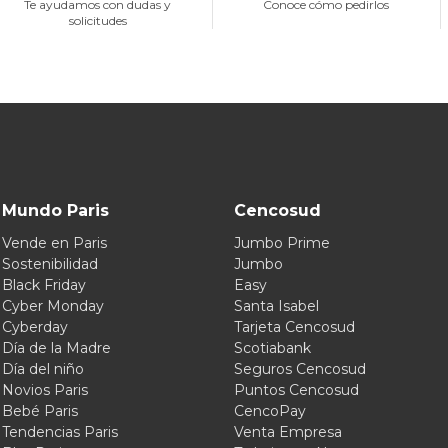
Te ayudamos con dudas y
Conoce cómo pedirlos
solicitudes
Mundo Paris
Cencosud
Vende en Paris
Jumbo Prime
Sostenibilidad
Jumbo
Black Friday
Easy
Cyber Monday
Santa Isabel
Cyberday
Tarjeta Cencosud
Día de la Madre
Scotiabank
Día del niño
Seguros Cencosud
Novios Paris
Puntos Cencosud
Bebé Paris
CencoPay
Tendencias Paris
Venta Empresa