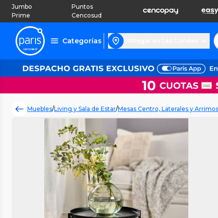
Jumbo
Puntos
Prime
Cencosud
Categorías
Entregar en Las Condes
Muebles
/
Living y Sala de Estar
/
Mesas Centro, Laterales y Arrimo