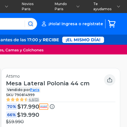
Novios
Mundo
Te
Paris
Paris
ayudamos
¡Hola! Ingresa o regístrate
Attimo
Mesa Lateral Polonia 44 cm
Vendido por
Paris
SKU
790814999
4.6
(
13
)
$17.990
70%
$19.990
66%
$59.990