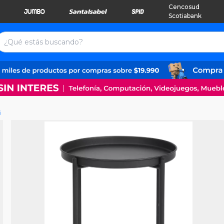
Cencosud
Scotiabank
s