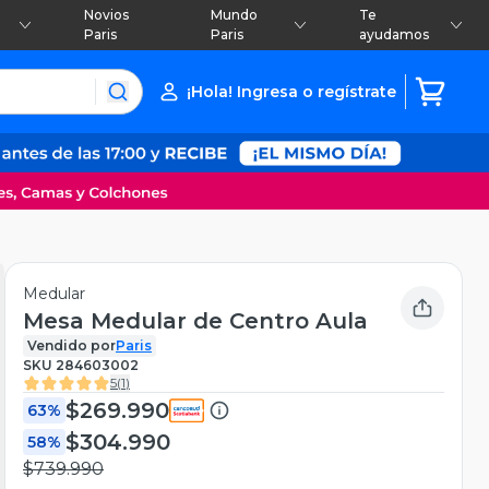
Novios
Mundo
Te
Paris
Paris
ayudamos
¡Hola! Ingresa o regístrate
Medular
Mesa Medular de Centro Aula
Vendido por
Paris
SKU
284603002
5
(
1
)
$269.990
63%
$304.990
58%
$739.990