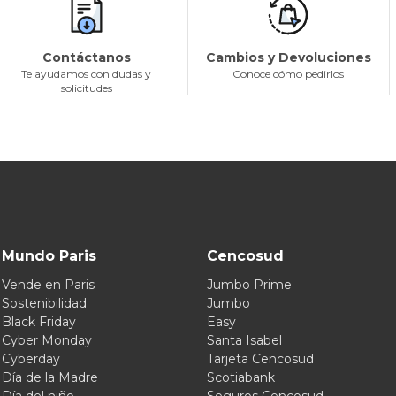
Contáctanos
Cambios y Devoluciones
Te ayudamos con dudas y
Conoce cómo pedirlos
solicitudes
Mundo Paris
Cencosud
Vende en Paris
Jumbo Prime
Sostenibilidad
Jumbo
Black Friday
Easy
Cyber Monday
Santa Isabel
Cyberday
Tarjeta Cencosud
Día de la Madre
Scotiabank