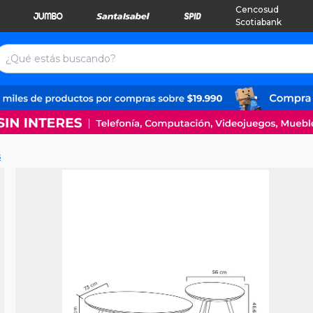
Cencosud
Scotiabank
s