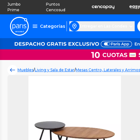
Jumbo
Puntos
Prime
Cencosud
Categorías
Entregar en Las Condes
Muebles
/
Living y Sala de Estar
/
Mesas Centro, Laterales y Arrimo