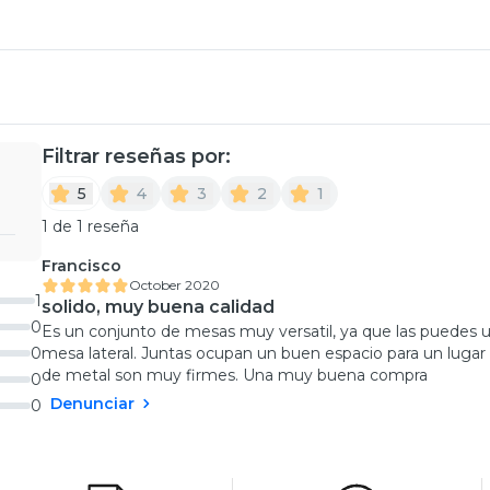
Filtrar reseñas por:
5
4
3
2
1
1 de 1 reseña
Francisco
October 2020
1
solido, muy buena calidad
0
Es un conjunto de mesas muy versatil, ya que las puedes 
0
mesa lateral. Juntas ocupan un buen espacio para un lugar 
de metal son muy firmes. Una muy buena compra
0
Denunciar
0