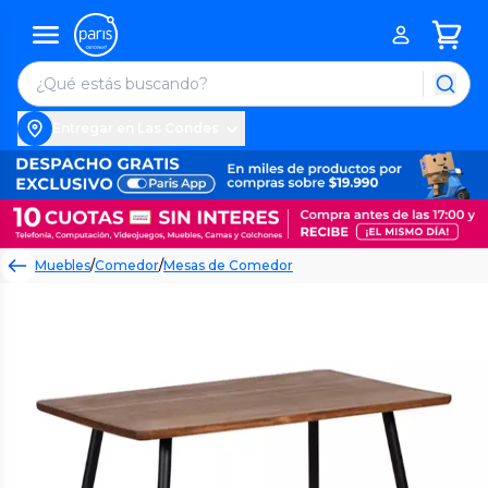
Entregar en Las Condes
Muebles
/
Comedor
/
Mesas de Comedor