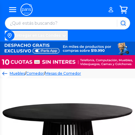
Entregar en Las Condes
Muebles
/
Comedor
/
Mesas de Comedor