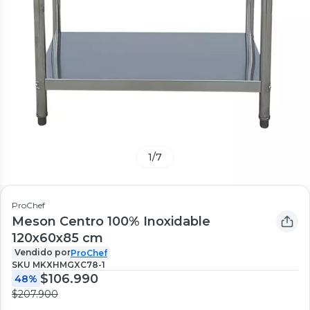
1
/
7
ProChef
Meson Centro 100% Inoxidable
120x60x85 cm
Vendido por
ProChef
SKU
MKXHMGXC78-1
$106.990
48%
$207.900