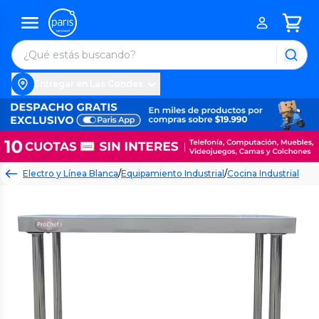
Entregar en Las Condes
Electro y Línea Blanca
/
Equipamiento Industrial
/
Cocina Industrial