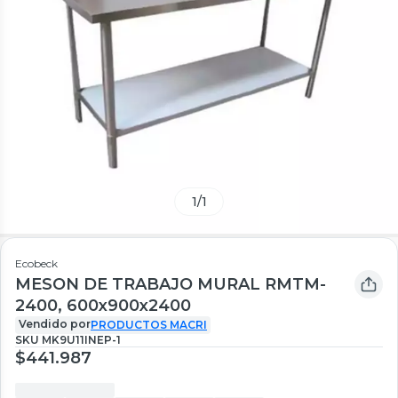
1
/
1
Ecobeck
MESON DE TRABAJO MURAL RMTM-
2400, 600x900x2400
Vendido por
PRODUCTOS MACRI
SKU
MK9U11INEP-1
$441.987