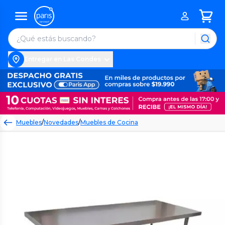
Entregar en Las Condes
Muebles
/
Novedades
/
Muebles de Cocina