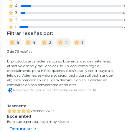
4
10
3
4
2
0
1
8
Filtrar reseñas por:
5
4
3
2
1
3 de 76 reseñas
El producto se caracteriza por su buena calidad de materiales,
atractivo diseño y facilidad de uso. Es ideal como regalo,
especialmente para niños, quienes lo disfrutan y contribuye a su
felicidad. Además, se valora su seguridad y durabilidad, aunque
algunos mencionan una ligera disminución en la calidad en
comparación con temporadas anteriores.
Resumen de opiniones obtenidas de la web con IA
Jeannette
October 2024
Excelente!!
Es lo que esperaba, llegó muy rápido
Denunciar