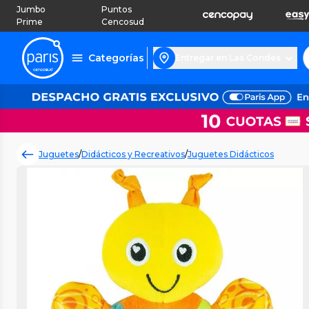
Jumbo
Puntos
Prime
Cencosud
Categorías
Entregar en Las Condes
Juguetes
/
Didácticos y Recreativos
/
Juguetes Didácticos