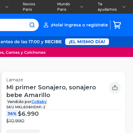
Novios
Mundo
Te
Paris
Paris
ayudamos
¡Hola! Ingresa o regístrate
Lamaze
Mi primer Sonajero, sonajero
bebe Amarillo
Vendido por
CoBaby
SKU
MKL608HDM1-2
$6.990
36%
$10.990