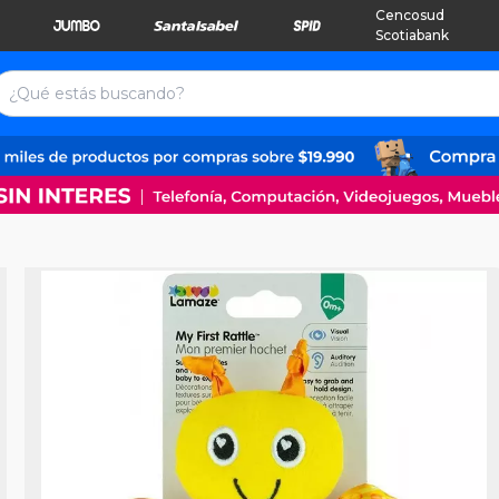
Cencosud
Scotiabank