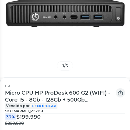
1
/
5
HP
Micro CPU HP ProDesk 600 G2 (WIFI) -
Core I5 - 8Gb - 128Gb + 500Gb
Reacondicionado
Vendido por
TECNOCHEAP
SKU
MKRMEQZ52B-1
$199.990
33%
$299.990