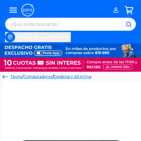
Entregar en Las Condes
Tecno
/
Computadores
/
Desktop y All InOne