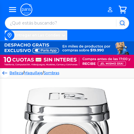
Entregar en Las Condes
Belleza
/
Maquillaje
/
Sombras