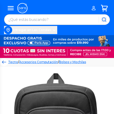
Entregar en Las Condes
Tecno
/
Accesorios Computación
/
Bolsos y Mochilas