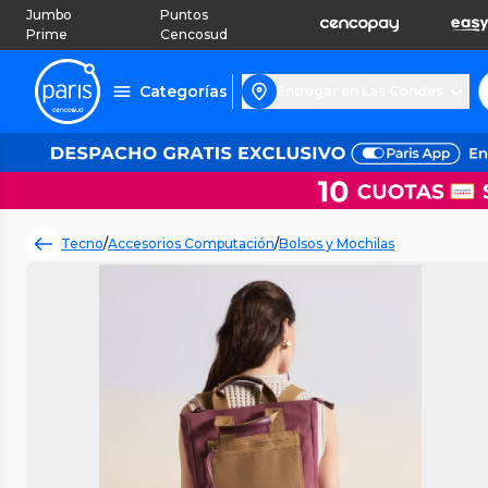
Jumbo
Puntos
Prime
Cencosud
Categorías
Entregar en Las Condes
Tecno
/
Accesorios Computación
/
Bolsos y Mochilas