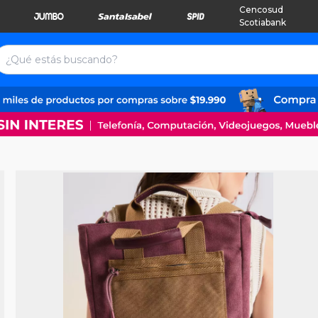
Cencosud
Scotiabank