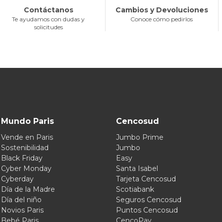
Contáctanos
Cambios y Devoluciones
Te ayudamos con dudas y
Conoce cómo pedirlos
solicitudes
Mundo Paris
Cencosud
Vende en Paris
Jumbo Prime
Sostenibilidad
Jumbo
Black Friday
Easy
Cyber Monday
Santa Isabel
Cyberday
Tarjeta Cencosud
Día de la Madre
Scotiabank
Día del niño
Seguros Cencosud
Novios Paris
Puntos Cencosud
Bebé Paris
CencoPay