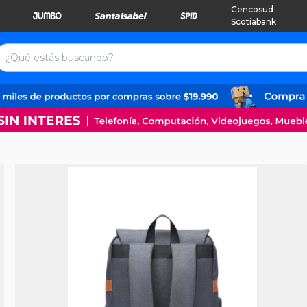
Cencosud
Scotiabank