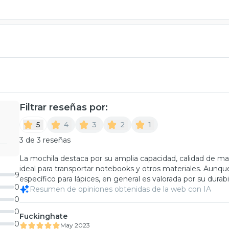
Filtrar reseñas por:
5
4
3
2
1
3 de 3 reseñas
La mochila destaca por su amplia capacidad, calidad de mate
ideal para transportar notebooks y otros materiales. Aunque
9
específico para lápices, en general es valorada por su durabil
0
Resumen de opiniones obtenidas de la web con IA
0
0
Fuckinghate
0
May 2023