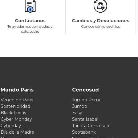
Contáctanos
Cambios y Devoluciones
Te ayudamos con dudas y
Conoce cómo pedirlos
solicitudes
Mundo Paris
Cencosud
Vende en Paris
Jumbo Prime
Sostenibilidad
Jumbo
Black Friday
Easy
Cyber Monday
Santa Isabel
Cyberday
Tarjeta Cencosud
Día de la Madre
Scotiabank