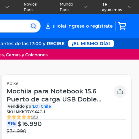
Novios
Mundo
Te
Paris
Paris
ayudamos
¡Hola! Ingresa o regístrate
Kolke
Mochila para Notebook 15.6
Puerto de carga USB Doble
Cierre
Vendido por
LOi Chile
SKU
MKKJ7YSX4C-1
5
(
9
)
$16.990
51%
$34.990