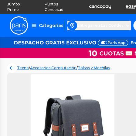
Jumbo
Puntos
Prime
Cencosud
Categorías
Entregar en Las Condes
Tecno
/
Accesorios Computación
/
Bolsos y Mochilas