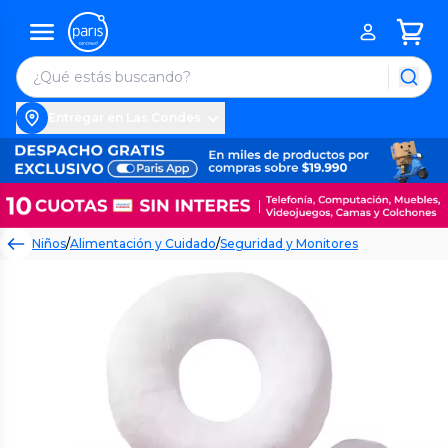
Entregar en Las Condes
Niños
/
Alimentación y Cuidado
/
Seguridad y Monitores