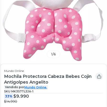
1
/
6
Mundo Online
Mochila Protectora Cabeza Bebes Cojin
Antigolpes Angelito
Vendido por
Mundo Online.
SKU
MK3S7TL5JA-1
$9.990
33%
$14.990