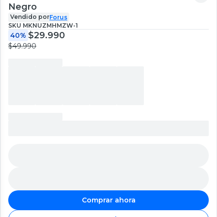
Negro
Vendido por
Forus
SKU
MKNUZMHMZW-1
$29.990
40%
$49.990
Comprar ahora