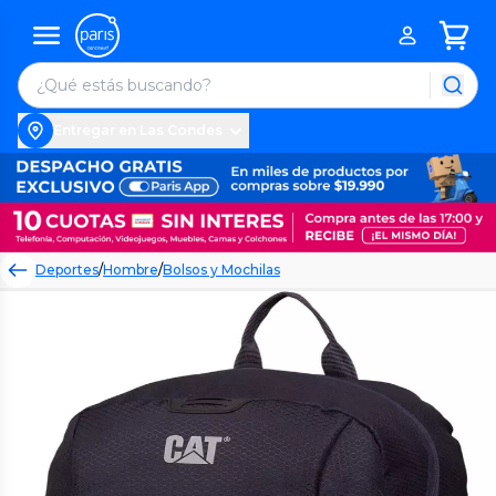
Entregar en Las Condes
Deportes
/
Hombre
/
Bolsos y Mochilas