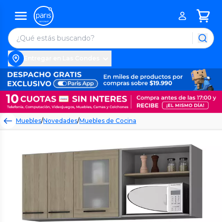
Entregar en Las Condes
Muebles
/
Novedades
/
Muebles de Cocina