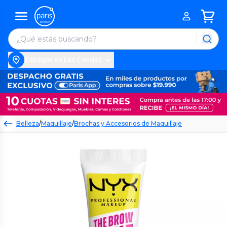
Entregar en Las Condes
Belleza
/
Maquillaje
/
Brochas y Accesorios de Maquillaje