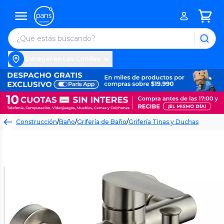
Entregar en Las Condes
Construcción
/
Baño
/
Grifería de Baño
/
Grifería Tinas y Duchas