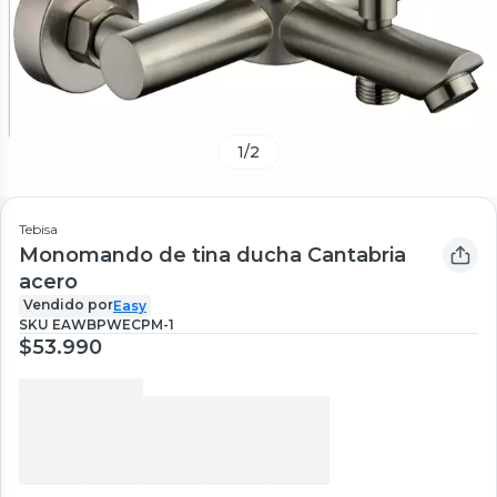
1
/
2
Tebisa
Monomando de tina ducha Cantabria
acero
Vendido por
Easy
SKU
EAWBPWECPM-1
$53.990