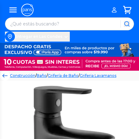
Entregar en Las Condes
Construcción
/
Baño
/
Grifería de Baño
/
Griferia Lavamanos