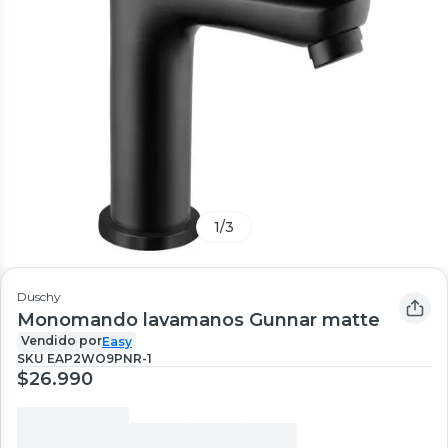
1
/
3
Duschy
Monomando lavamanos Gunnar matte
Vendido por
Easy
SKU
EAP2WO9PNR-1
$26.990