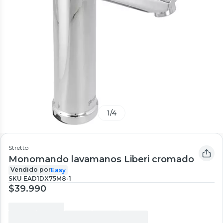
1
/
4
Stretto
Monomando lavamanos Liberi cromado
Vendido por
Easy
SKU
EAD1DX75M8-1
$39.990