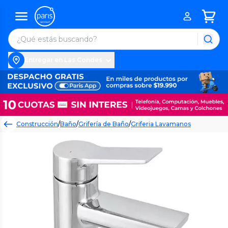
Entregar en Las Condes
Construcción
/
Baño
/
Grifería de Baño
/
Griferia Lavamanos