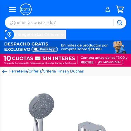
Entregar en Las Condes
Ferretería
/
Grifería
/
Grifería Tinas y Duchas