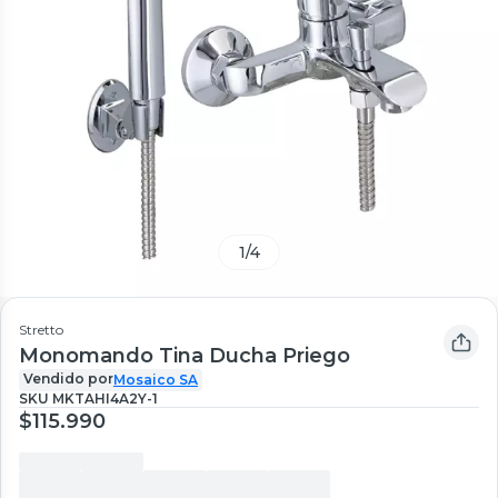
1
/
4
Stretto
Monomando Tina Ducha Priego
Vendido por
Mosaico SA
SKU
MKTAHI4A2Y-1
$115.990