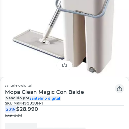
1
/
3
santelmo digital
Mopa Clean Magic Con Balde
Vendido por
santelmo digital
SKU
MKFH9GU5UH-1
$28.990
23%
$38.000