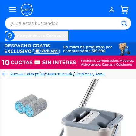
Entregar en Las Condes
Nuevas Categorías
/
Supermercado
/
Limpieza y Aseo